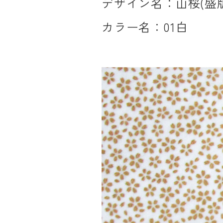
デザイン名：山桜(盛版
カラー名：01白