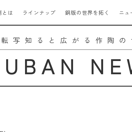
刷とは
ラインナップ
銅版の世界を拓く
ニュ
版転写
知ると広がる
作陶の
OUBAN NE