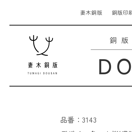
妻木銅版
銅版印
銅
D
品番：3143