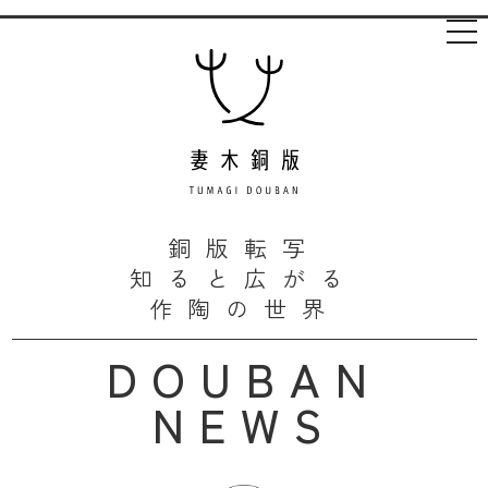
Dra
銅版転写
知ると広がる
作陶の世界
DOUBAN
NEWS